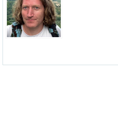
.
.
.
.
.